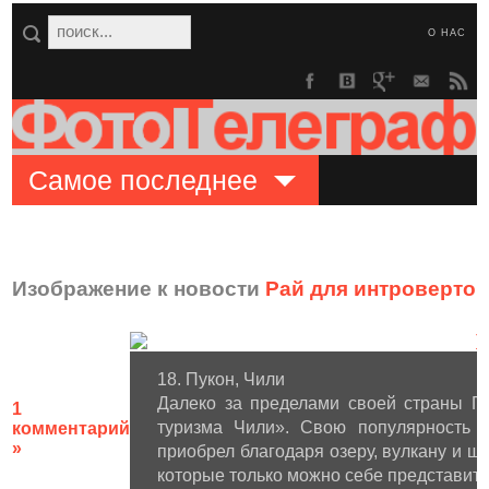
О НАС
Самое последнее
Изображение к новости
Рай для интроверто
18. Пукон, Чили
Далеко за пределами своей страны Пу
1
туризма Чили». Свою популярность в
комментарий
»
приобрел благодаря озеру, вулкану и ш
которые только можно себе представить