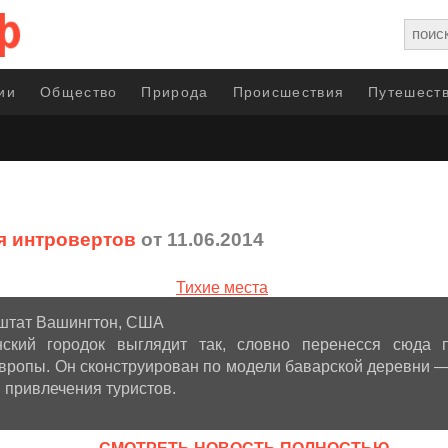
ии
Общество
Природа
Происшествия
Путешеств
я интровертов
от 11.06.2014
 штат Вашингтон, США
нский городок выглядит так, словно перенесся сюда 
вропы. Он сконструирован по модели баварской деревни —
 привлечения туристов.