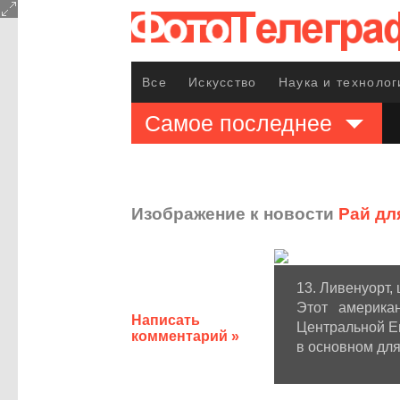
Все
Искусство
Наука и технолог
Самое последнее
Изображение к новости
Рай дл
13. Ливенуорт,
Этот америка
Написать
Центральной Е
комментарий »
в основном для