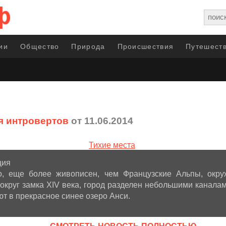
ии
Общество
Природа
Происшествия
Путешеств
я интровертов
от 11.06.2014
ция
о, еще более живописен, чем Французские Альпы, окру
круг замка XIV века, город разделен небольшими каналам
т в прекрасное синее озеро Анси.