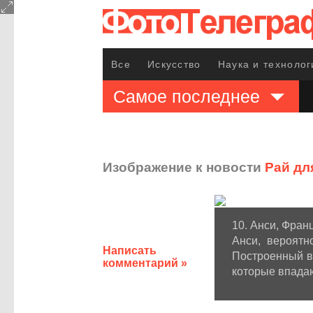
Все
Искусство
Наука и технолог
Самое последнее
Изображение к новости
Рай дл
10. Анси, Фран
Анси, вероятн
Написать
Построенный во
комментарий »
которые впадаю