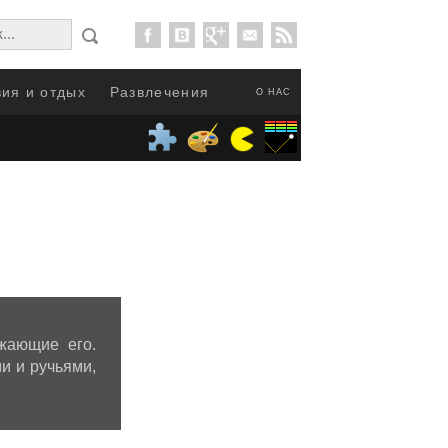
ия и отдых
Развлечения
О НАС
жающие его.
и и ручьями,