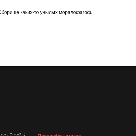
 Сборище каких-то унылых моралофагоф.
ылку. Спасибо :)