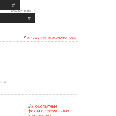
#
.
обсудить фото (0)
#
.
отношения
психология
секс
#
,
,
2014