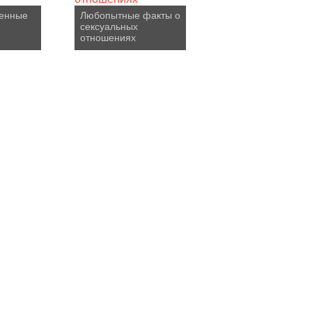
венные
Любопытные факты о
сексуальных
отношениях