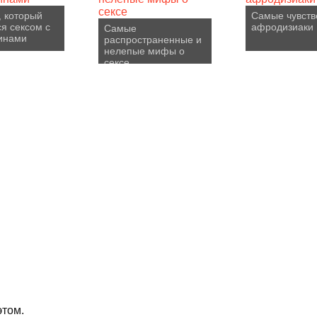
 который
Самые чувст
я сексом с
афродизиаки
Самые
инами
распространенные и
нелепые мифы о
сексе
этом.