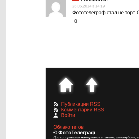
26.05.2014 в 14:19
Фототелеграф стал не торт.
0
Публикации RSS
Комментарии RSS
Войти
Облако тегов
© ФотоТелеграф
При копировании материалов ставьте, пожалуйста, сс