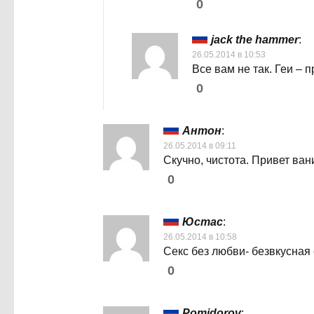
0
jack the hammer
:
26.05.2014 в 10:53
Все вам не так. Геи – п
0
Антон
:
26.05.2014 в 09:11
Скучно, чистота. Привет ва
0
Юстас
:
26.05.2014 в 10:58
Секс без любви- безвкусная 
0
Pomidorov
: