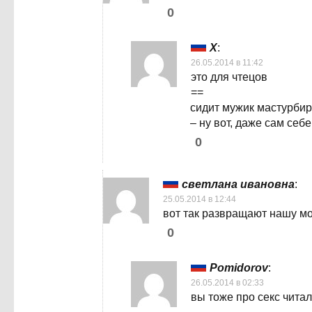
0
X
:
26.05.2014 в 11:42
это для чтецов
==
сидит мужик мастурбиру
– ну вот, даже сам себ
0
светлана ивановна
:
25.05.2014 в 12:44
вот так развращают нашу мо
0
Pomidorov
:
26.05.2014 в 02:33
вы тоже про секс читал