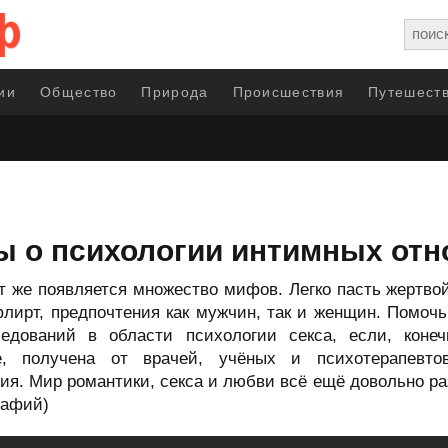
ии
Общество
Природа
Происшествия
Путешеств
 о психологии интимных от
 тут же появляется множество мифов. Легко пасть жертв
флирт, предпочтения как мужчин, так и женщин. Помо
едований в области психологии секса, если, конеч
е, получена от врачей, учёных и психотерапевто
я. Мир романтики, секса и любви всё ещё довольно ра
рафий)