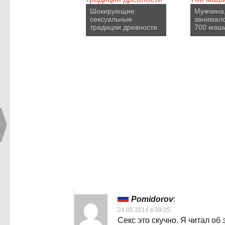
Шокирующие
Мужчина,
сексуальные
занималс
традиции древности
700 маш
Pomidorov
:
24.05.2014 в 09:25
Секс это скучно. Я читал об 