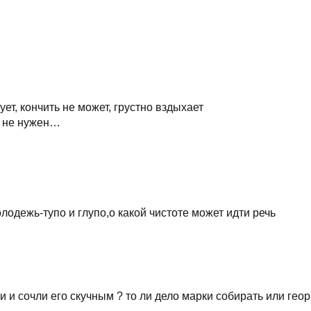
ет, кончить не может, грустно вздыхает
е не нужен…
лодежь-тупо и глупо,о какой чистоте может идти речь
и и сочли его скучным ? то ли дело марки собирать или гео