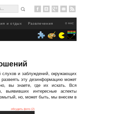
ия и отдых
Развлечения
О НАС
ношений
ой слухов и заблуждений, окружающих
чь развеять эту дезинформацию может
но, вы знаете, где их искать. Вся
в, выявивших интересные аспекты
змытый, но, может быть, мы внесем в
обсудить фото (2)