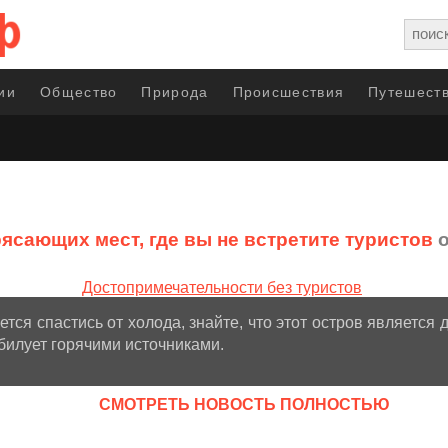
ии
Общество
Природа
Происшествия
Путешеств
рясающих мест, где вы не встретите туристов
о
ется спастись от холода, знайте, что этот остров являетс
билует горячими источниками.
CМОТРЕТЬ НОВОСТЬ ПОЛНОСТЬЮ