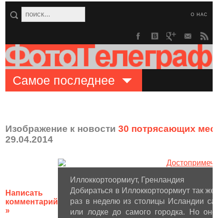
О НАС
Самое последнее
Изображение к новости
30 потрясающих мест
29.04.2014
Иллоккортоормиут, Гренландия
Добираться в Иллоккортоормиут так же с
Написать
раз в неделю из столицы Исландии са
комментарий
»
или лодке до самого городка. Но оно