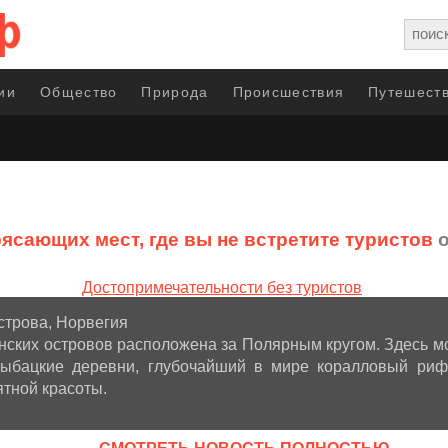
ии
Общество
Природа
Происшествия
Путешеств
рясающих мест, где вы не встретите туристов
о
строва, Норвегия
нских островов расположена за Полярным кругом. Здесь м
ыбацкие деревни, глубочайший в мире коралловый риф
тной красоты.