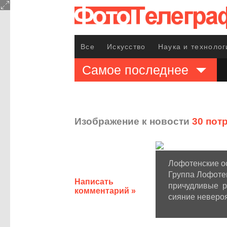
Все
Искусство
Наука и технолог
Самое последнее
Изображение к новости
30 пот
Лофотенские о
Группа Лофоте
Написать
причудливые р
комментарий »
сияние невероя