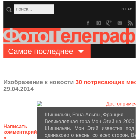
О НАС
Самое последнее
Изображение к новости
30 потрясающих мест
29.04.2014
Шишильян, Рона-Альпы, Франция
Великолепная гора Мон Эгий на 2000 
Написать
Шишильян. Мон Эгий известна под 
комментарий
одинаково отвесны со всех сторон. Ве
»