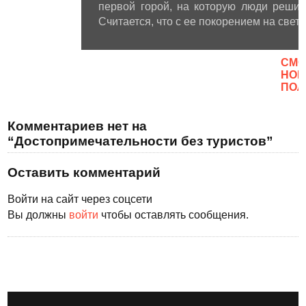
первой горой, на которую люди решили
Считается, что с ее покорением на свет
CМО
НОВ
ПОЛ
Комментариев нет на
“Достопримечательности без туристов”
Оставить комментарий
Войти на сайт через соцсети
Вы должны
войти
чтобы оставлять сообщения.