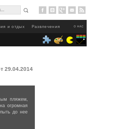
ия и отдых
Развлечения
О НАС
т 29.04.2014
ным пляжем,
ена огромная
лыть до нее