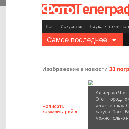
Все
Искусство
Наука и технолог
Самое последнее
Изображение к новости
30 пот
Альтер до Чао,
Этот город, 
известен как 
Написать
комментарий »
лагуна Лаго В
можно только н