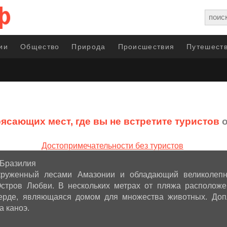
ии
Общество
Природа
Происшествия
Путешеств
рясающих мест, где вы не встретите туристов
о
 Бразилия
окруженный лесами Амазонии и обладающий великолеп
Остров Любви. В нескольких метрах от пляжа располож
ерде, являющаяся домом для множества животных. Доп
а каноэ.