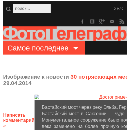
О НАС
Самое последнее
Изображение к новости
30 потрясающих мест
29.04.2014
Бастайский мост через реку Эльба, Гер
Бастайский мост в Саксонии — чудо 
Написать
Монументальное сооружение было постро
комментарий
»
века заменено на более прочную конс