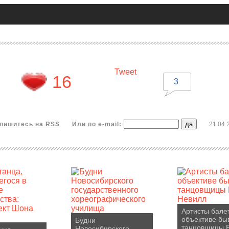
Tweet
16
3
пишитесь на RSS
Или по e-mail:
21.04.
Артисты бале
объективе бы
Будни
танцовщицы 
Новосибирского