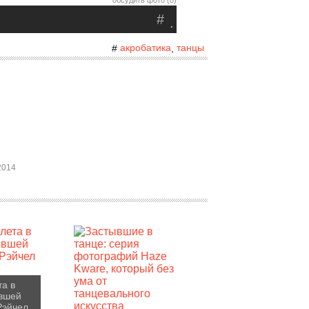
обсудить фото (0)
#
.
акробатика
танцы
#
,
2014
та в
вшей
Рэйчел