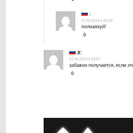
:
21.04.2014 в 21:20
полнаяху///
0
X
:
21.04.2014 в 19:07
забавно получается, если э
0