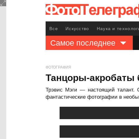
Все
Искусство
Наука и технолог
Самое последнее
ФОТОГРАФИЯ
Танцоры-акробаты 
Трэвис Мэги — настоящий талант. О
фантастические фотографии в необы