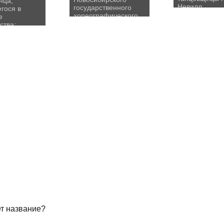
нца,
Невилл
государственного
гося в
хореографического
е
училища
ства:
ект Шона
т название?