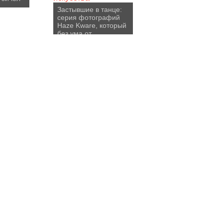
Застывшие в танце:
серия фотографий
Haze Kware, который
без ума от
танцевального
искусства