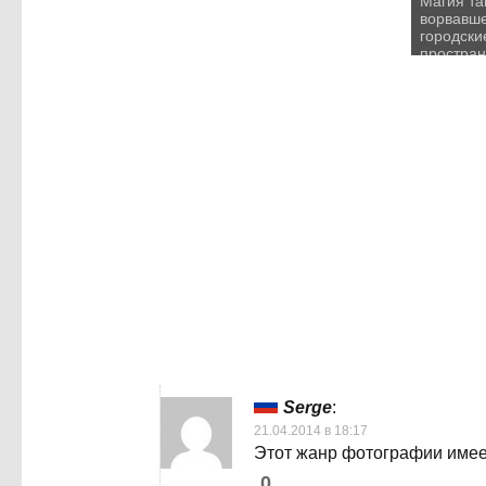
Магия та
ворвавше
городски
простран
фотопро
Данкера
Serge
:
21.04.2014 в 18:17
Этот жанр фотографии имее
0