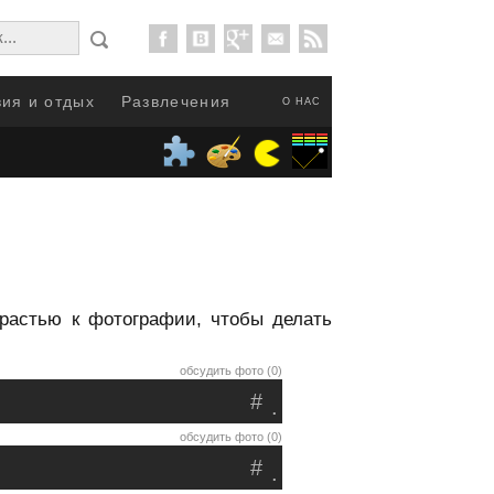
ия и отдых
Развлечения
О НАС
трастью к фотографии, чтобы делать
обсудить фото (0)
#
.
обсудить фото (0)
#
.