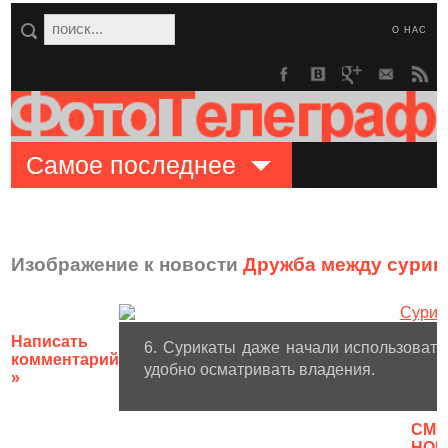
О НАС
Самое последнее
Изображение к новости
Дружба между сурик
Написать
6. Сурикаты даже начали использовать
комментарий
удобно осматривать владения.
»
CМО
НОВ