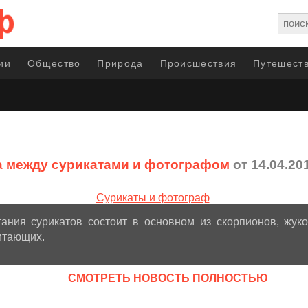
ии
Общество
Природа
Происшествия
Путешеств
 между сурикатами и фотографом
от 14.04.20
тания сурикатов состоит в основном из скорпионов, жук
итающих.
CМОТРЕТЬ НОВОСТЬ ПОЛНОСТЬЮ