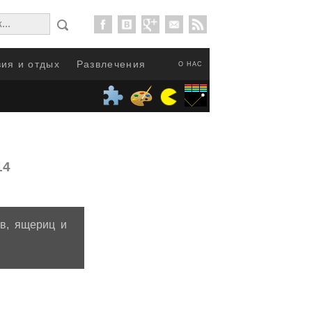
ия и отдых
Развлечения
О НАС
14
ов, ящериц и