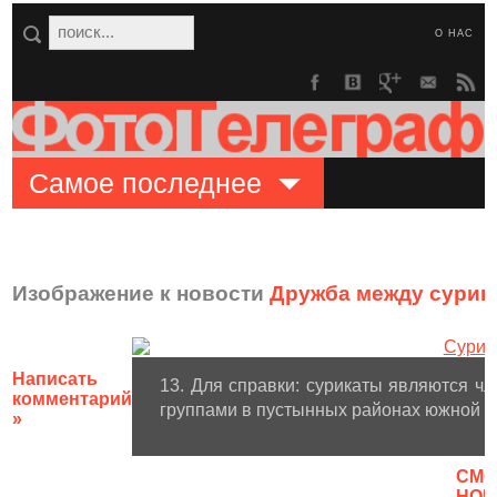
О НАС
Самое последнее
Изображение к новости
Дружба между сурик
Написать
13. Для справки: сурикаты являются ч
комментарий
группами в пустынных районах южной ч
»
CМО
НОВ