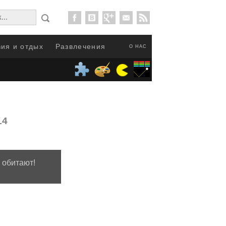
ия и отдых
Развлечения
О НАС
14
 обитают!