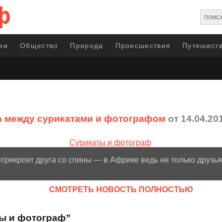
ии
Общество
Природа
Происшествия
Путешеств
 между сурикатами и фотографом
от 14.04.20
а прикроет друга со спины — в Африке ведь не только друзья
CМОТРЕТЬ НОВОСТЬ ПОЛНОСТЬЮ
ты и фотограф”