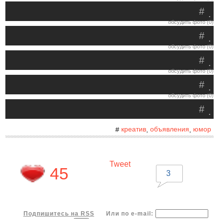
#
.
обсудить фото (0)
#
.
обсудить фото (0)
#
.
обсудить фото (0)
#
.
обсудить фото (0)
#
.
креатив
объявления
юмор
#
,
,
Tweet
45
3
Подпишитесь на RSS
Или по e-mail: