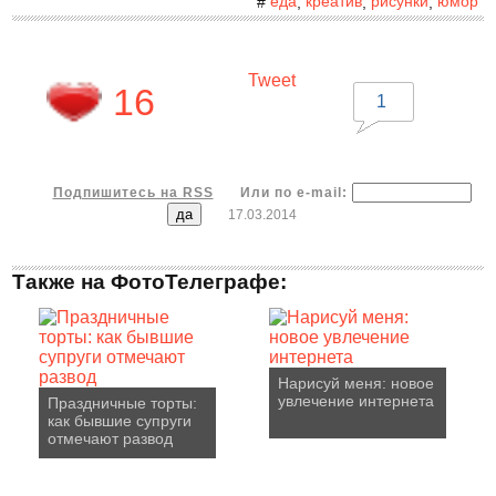
еда
креатив
рисунки
юмор
#
,
,
,
Tweet
16
1
Подпишитесь на RSS
Или по e-mail:
17.03.2014
Также на ФотоТелеграфе:
Нарисуй меня: новое
увлечение интернета
Праздничные торты:
как бывшие супруги
отмечают развод