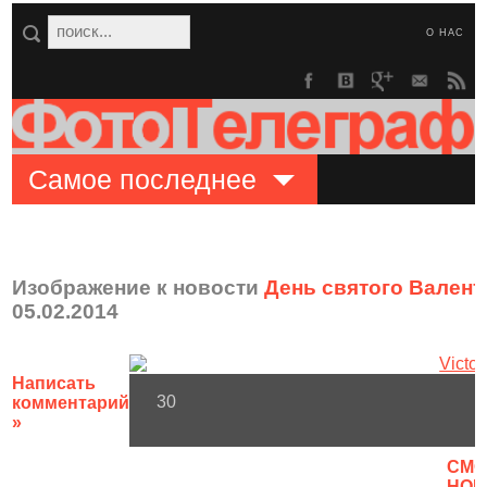
О НАС
Самое последнее
Изображение к новости
День святого Валенти
05.02.2014
Написать
30
комментарий
»
CМО
НОВ