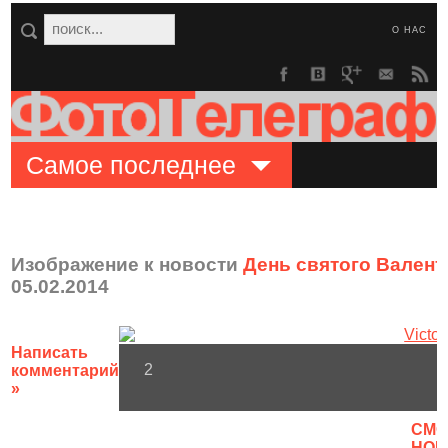
О НАС
Самое последнее
Изображение к новости
День святого Валенти
05.02.2014
Написать
2
комментарий
»
CМО
НОВ