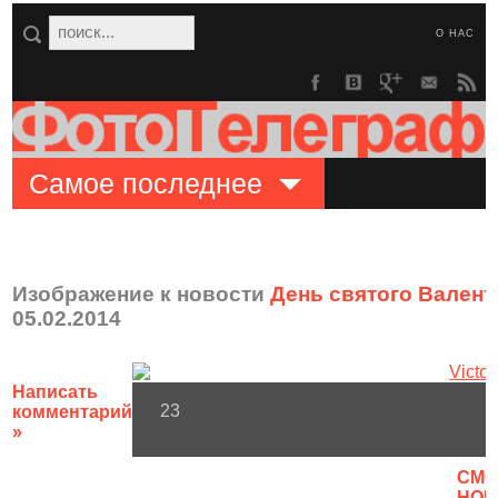
О НАС
Самое последнее
Изображение к новости
День святого Валенти
05.02.2014
Написать
23
комментарий
»
CМО
НОВ