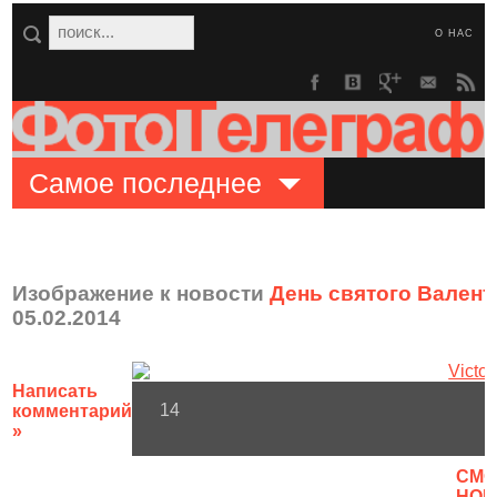
О НАС
Самое последнее
Изображение к новости
День святого Валенти
05.02.2014
Написать
14
комментарий
»
CМО
НОВ