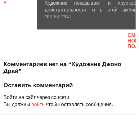
»
Художник показывает и хрупкос
действительности, и в этой амбива
творчества.
CМО
НОВ
ПОЛ
Комментариев нет на “Художник Джоно
Драй”
Оставить комментарий
Войти на сайт через соцсети
Вы должны
войти
чтобы оставлять сообщения.