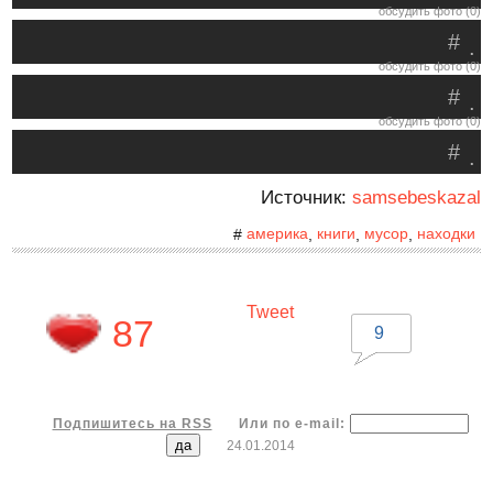
обсудить фото (0)
#
.
обсудить фото (0)
#
.
обсудить фото (0)
#
.
Источник:
samsebeskazal
америка
книги
мусор
находки
#
,
,
,
Tweet
87
9
Подпишитесь на RSS
Или по e-mail:
24.01.2014