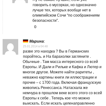
говорить о мусорках, но однозначно
лучше тех, которых вообще нет в
олимпийском Сочи “по соображениям
безопасности”.
0
Марина
:
25.01.2014 в 04:48
разве это находка ? Вы в Германских
поройтесь. и На барахолки загляните .
Обычные . Там масса интересного со всей
Европы. И Дали и Рильке и Кафка и Лютер и
многое другое. Можете найти раритеты ,
неважно картины книги ли иллюстрации и
прочее – с 1700 года. Включая французскую
живопись Ренессанса. Натаскала же
немчура в прошлом веке всего этого со всей
Европы к себе . Теперь кое что можно
выискать. Если искать целенаправленно