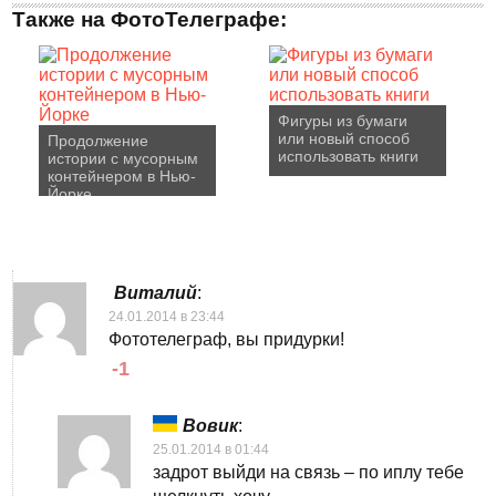
Также на ФотоТелеграфе:
Фигуры из бумаги
или новый способ
Продолжение
использовать книги
истории с мусорным
контейнером в Нью-
Йорке
Виталий
:
24.01.2014 в 23:44
Фототелеграф, вы придурки!
-1
Вовик
:
25.01.2014 в 01:44
задрот выйди на связь – по иплу тебе