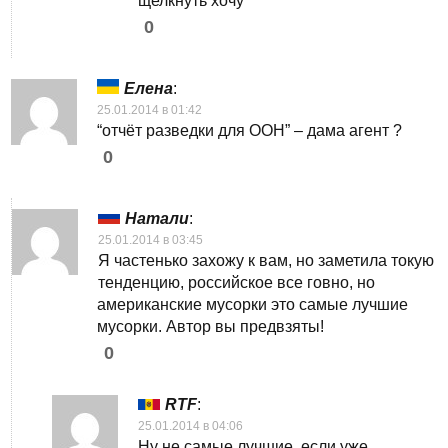
щелкнуть хочу
0
Елена
:
25.01.2014 в 01:42
“отчёт разведки для ООН” – дама агент ?
0
Натали
:
25.01.2014 в 03:45
Я частенько захожу к вам, но заметила токую
тенденцию, российское все говно, но
американские мусорки это самые лучшие
мусорки. Автор вы предвзяты!
0
RTF
:
25.01.2014 в 04:06
Ну не самые лучшие, если уже