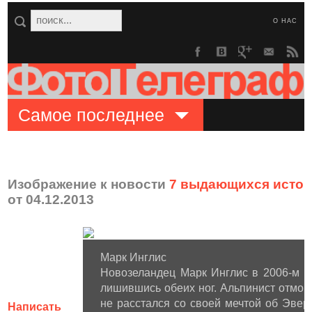
О НАС
Самое последнее
Изображение к новости
7 выдающихся истор
от 04.12.2013
Марк Инглис
Новозеландец Марк Инглис в 2006-м го
лишившись обеих ног. Альпинист отмор
не расстался со своей мечтой об Эвер
Написать