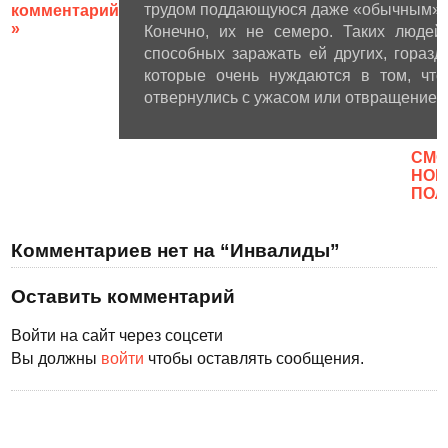
трудом поддающуюся даже «обычным» 
комментарий
»
Конечно, их не семеро. Таких людей
способных заражать ей других, гораз
которые очень нуждаются в том, что
отвернулись с ужасом или отвращением,
CМО
НОВ
ПОЛ
Комментариев нет на “Инвалиды”
Оставить комментарий
Войти на сайт через соцсети
Вы должны
войти
чтобы оставлять сообщения.