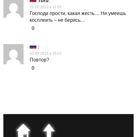
Toru
:
21.10.2013 в 11:03
Господи прости, какая жесть… Не умеешь
косплеить – не берись…
0
:
03.09.2014 в 20:01
Повтор?
0