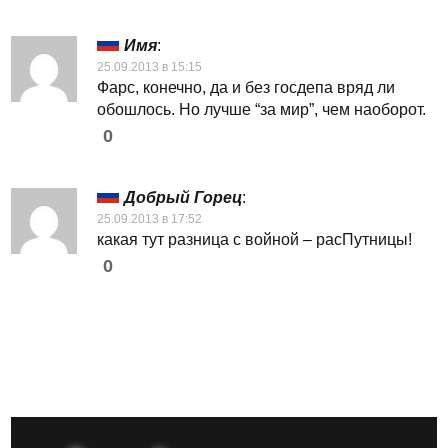
Имя
:
25.09.2013 в 15:15
Фарс, конечно, да и без госдепа вряд ли
обошлось. Но лучше “за мир”, чем наоборот.
0
Добрый Горец
:
25.09.2013 в 17:52
какая тут разница с войной – расПутницы!
0