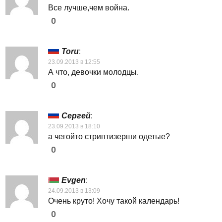
Все лучше,чем война.
0
Toru
:
23.09.2013 в 12:55
А что, девочки молодцы.
0
Сергей
:
23.09.2013 в 18:10
а чегойто стриптизерши одетые?
0
Evgen
:
24.09.2013 в 13:09
Очень круто! Хочу такой календарь!
0