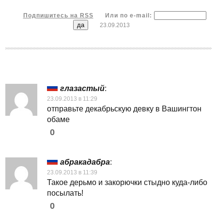
Подпишитесь на RSS
Или по e-mail:
23.09.2013
глазастый
:
23.09.2013 в 11:29
отправьте декабрьскую девку в Вашингтон
обаме
0
абракадабра
:
23.09.2013 в 11:39
Такое дерьмо и закорючки стыдно куда-либо
посылать!
0