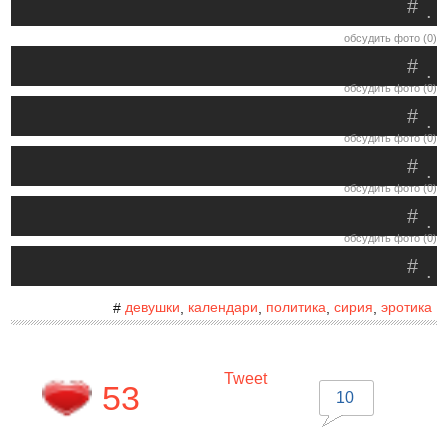
#
.
обсудить фото (0)
#
.
обсудить фото (0)
#
.
обсудить фото (0)
#
.
обсудить фото (0)
#
.
обсудить фото (0)
#
.
девушки
календари
политика
сирия
эротика
#
,
,
,
,
Tweet
53
10