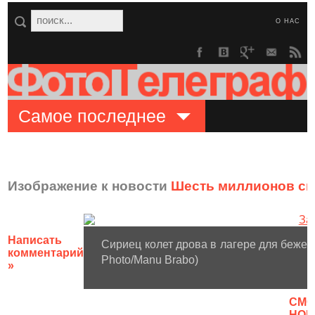
О НАС
Самое последнее
Изображение к новости
Шесть миллионов си
Написать
Сириец колет дрова в лагере для беженц
комментарий
Photo/Manu Brabo)
»
CМО
НОВ