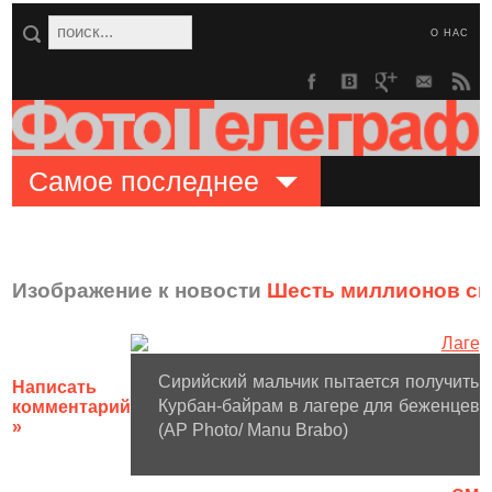
О НАС
Самое последнее
Изображение к новости
Шесть миллионов си
Сирийский мальчик пытается получить 
Написать
Курбан-байрам в лагере для беженцев н
комментарий
»
(AP Photo/ Manu Brabo)