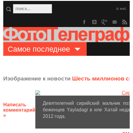
О НАС
Самое последнее
Изображение к новости
Шесть миллионов си
Девятилетний сирийский мальчик поз
Написать
беженцев Yayladagi в иле Хатай недал
комментарий
»
2012 года.