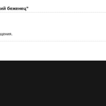
кий беженец”
бщения.