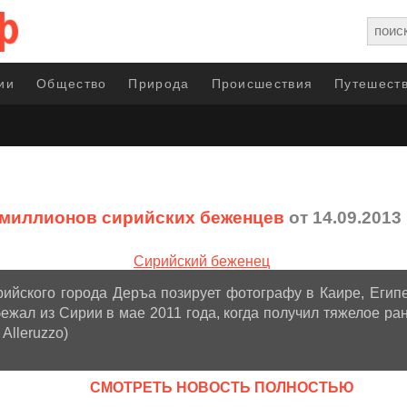
ии
Общество
Природа
Происшествия
Путешеств
миллионов сирийских беженцев
от 14.09.2013
ийского города Деръа позирует фотографу в Каире, Египет
бежал из Сирии в мае 2011 года, когда получил тяжелое ра
Alleruzzo)
CМОТРЕТЬ НОВОСТЬ ПОЛНОСТЬЮ