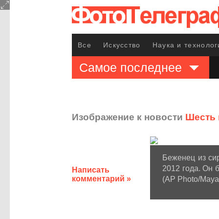
Все
Искусство
Наука и технолог
Самое последнее
Изображение к новости
Шесть 
Беженец из сир
2012 года. Он 
Написать
комментарий »
(AP Photo/Maya 