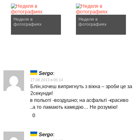
Неделя в
Неделя в
фотографиях
фотографиях
Sergo
:
27.08.2013 в 00:14
Блін,хочеш випригнуть з вікна – зроби це за
2секунди!
в польоті -воздушно; на асфальті -красиво
..а то ламають камедію… Не розумію!
0
Sergo
: