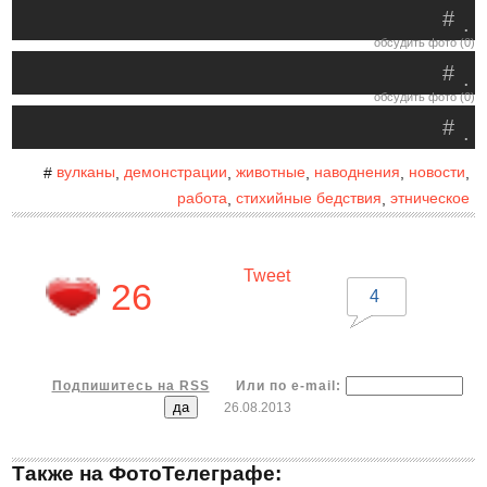
#
.
обсудить фото (0)
#
.
обсудить фото (0)
#
.
вулканы
демонстрации
животные
наводнения
новости
#
,
,
,
,
,
работа
стихийные бедствия
этническое
,
,
Tweet
26
4
Подпишитесь на RSS
Или по e-mail:
26.08.2013
Также на ФотоТелеграфе: