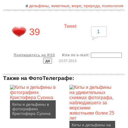
дельфины
животные
море
природа
психология
#
,
,
,
,
Tweet
39
1
Подпишитесь на RSS
Или по e-mail:
23.07.2013
Также на ФотоТелеграфе:
Киты и дельфины в
фотографиях
Кристофера Суонна
Киты и дельфины на