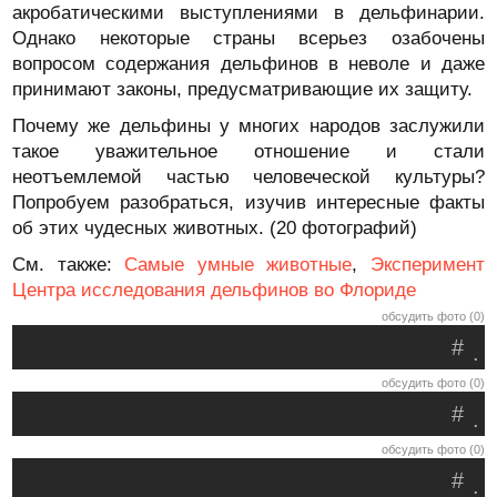
акробатическими выступлениями в дельфинарии.
Однако некоторые страны всерьез озабочены
вопросом содержания дельфинов в неволе и даже
принимают законы, предусматривающие их защиту.
Почему же дельфины у многих народов заслужили
такое уважительное отношение и стали
неотъемлемой частью человеческой культуры?
Попробуем разобраться, изучив интересные факты
об этих чудесных животных. (20 фотографий)
См. также:
Самые умные животные
,
Эксперимент
Центра исследования дельфинов во Флориде
обсудить фото (0)
#
.
обсудить фото (0)
#
.
обсудить фото (0)
#
.