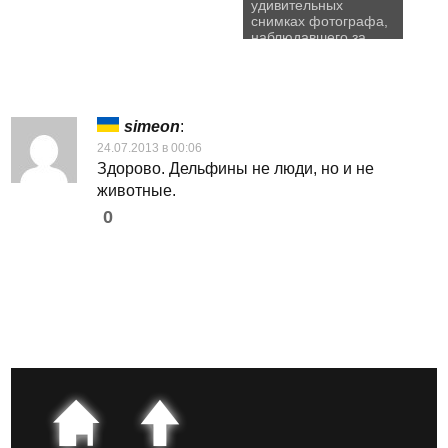
удивительных
снимках фотографа,
наблюдавшего за
морскими животными
более 25 лет
simeon
:
24.07.2013 в 00:06
Здорово. Дельфины не люди, но и не
животные.
0