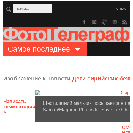
О НАС
Самое последнее
Изображение к новости
Дети сирийских беж
Написать
Шестилетний мальчик посыпается в пала
комментарий
Saman/Magnum Photos for Save the Child
»
CМО
НОВ