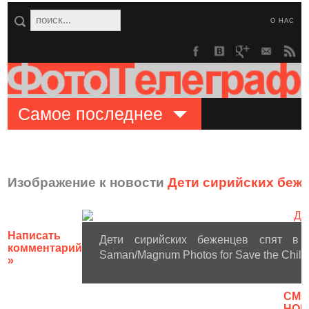
О НАС
Самое последнее
Изображение к новости
Дети сирийских беж
Написать
Дети сирийских беженцев спят в 
комментарий
Saman/Magnum Photos for Save the Child
»
CМО
НОВ