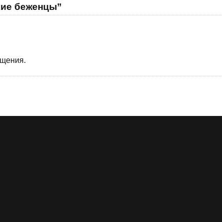
кие беженцы”
бщения.