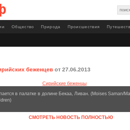
ии
Общество
Природа
Происшествия
Путешеств
ирийских беженцев
от 27.06.2013
ается в палатке в долине Бекаа, Ливан. (Moises Saman/M
ldren)
CМОТРЕТЬ НОВОСТЬ ПОЛНОСТЬЮ