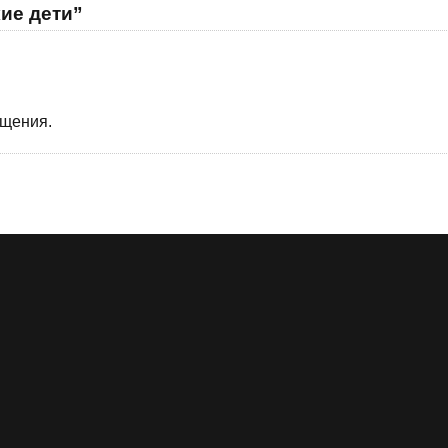
ие дети”
бщения.