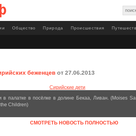
ии
Общество
Природа
Происшествия
Путешеств
ирийских беженцев
от 27.06.2013
и в палатке в посёлке в долине Бекаа, Ливан. (Moises 
the Children)
CМОТРЕТЬ НОВОСТЬ ПОЛНОСТЬЮ