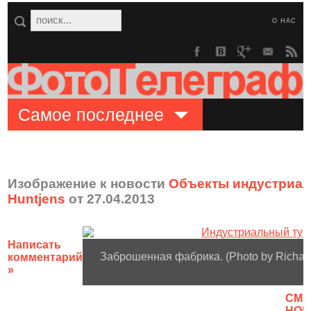
О НАС
Самое последнее
Изображение к новости
Объекты индустриаль
Huntjens
от 27.04.2013
Написать
Заброшенная фабрика. (Photo by Richard
комментарий
»
CМО
НОВ