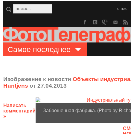
О НАС
Самое последнее
Изображение к новости
Объекты индустриаль
Huntjens
от 27.04.2013
Написать
Заброшенная фабрика. (Photo by Richard
комментарий
»
CМО
НОВ