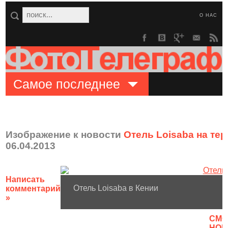
О НАС
Самое последнее
Изображение к новости
Отель Loisaba на те
06.04.2013
Написать
Отель Loisaba в Кении
комментарий
»
CМО
НОВ