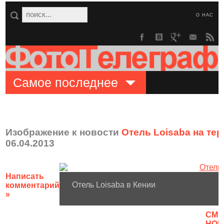
О НАС
Самое последнее
Изображение к новости
Отель Loisaba на те
06.04.2013
Написать
Отель Loisaba в Кении
комментарий
»
CМО
НОВ