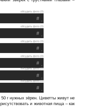
обсудить фото (0)
#
.
обсудить фото (0)
#
.
обсудить фото (0)
#
.
обсудить фото (0)
#
.
обсудить фото (0)
#
.
обсудить фото (0)
#
.
 50 г нужных зёрен. Циветты живут не
присутствовать и животная пища – как