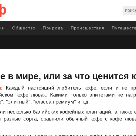
ии
Общество
Природа
Происшествия
Путешеств
 в мире, или за что ценится 
ы
: Каждый настоящий любитель кофе, если и не п
йском кофе лювак. Какими только эпитетами не наг
, “элитный”, “класса премиум” и т.д.
или несколько балийских кофейных плантаций, а также
ли разные сорта, сравнили обычный кофе с кофе люв
ующее лицо в цепочке производства кофе лювак, мале