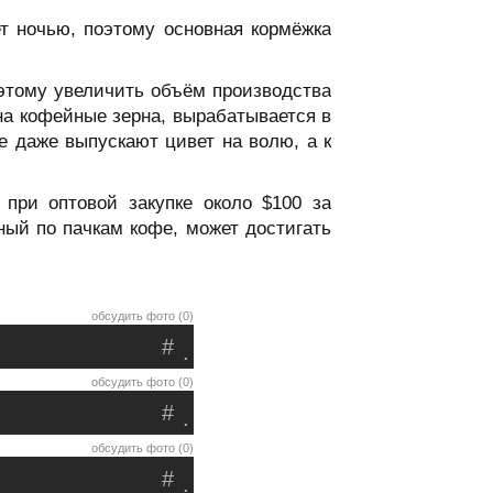
т ночью, поэтому основная кормёжка
оэтому увеличить объём производства
на кофейные зерна, вырабатывается в
е даже выпускают цивет на волю, а к
 при оптовой закупке около $100 за
ный по пачкам кофе, может достигать
обсудить фото (0)
#
.
обсудить фото (0)
#
.
обсудить фото (0)
#
.