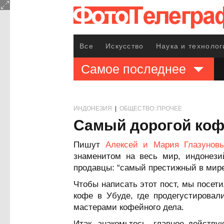
Все
Искусство
Наука и технолог
Самое последнее
ИНДОНЕЗИЯ
|
ОБЩЕСТВО::ПРОЧЕЕ
Самый дорогой кофе
Пишут
Алексей и Мария Глазунов
знаменитом на весь мир, индонези
продавцы: “самый престижный в мире”
Чтобы написать этот пост, мы посет
кофе в Убуде, где продегустирова
мастерами кофейного дела.
Итак, знакомьтесь, главное действ