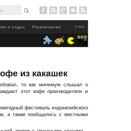
ия и отдых
Развлечения
О НАС
кофе из какашек
робовал, то как минимум слышал о
раждают этот кофе производители и
 ежегодный фестиваль индонезийского
ак, а также пообщались с местными
нький зверек с грустными глазами –