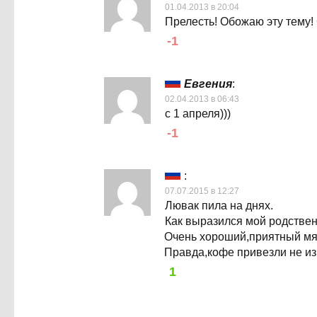
01.04.2013 в 20:04
Прелесть! Обожаю эту тему!
-1
Евгения
:
02.04.2013 в 06:43
с 1 апреля)))
-1
:
07.07.2015 в 12:27
Лювак пила на днях.
Как выразился мой родствен
Очень хороший,приятный мяг
Правда,кофе привезли не из
1