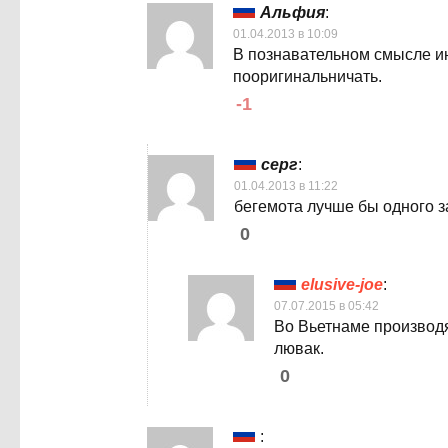
Альфия
:
01.04.2013 в 10:09
В познавательном смысле ин
пооригинальничать.
-1
серг
:
01.04.2013 в 11:22
бегемота лучше бы одного з
0
elusive-joe
:
07.07.2015 в 05:42
Во Вьетнаме производя
лювак.
0
: