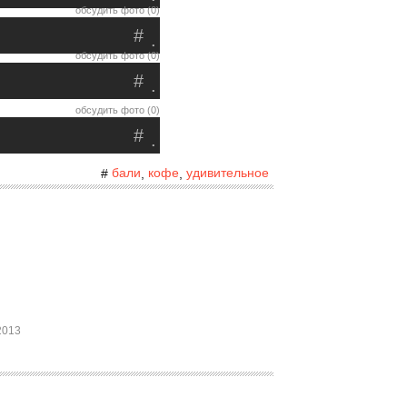
обсудить фото (0)
#
.
обсудить фото (0)
#
.
обсудить фото (0)
#
.
бали
кофе
удивительное
#
,
,
2013