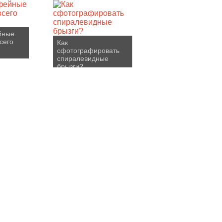
йные
сего
Как
сфотографировать
спиралевидные
брызги?