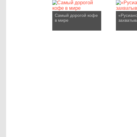
Cамый дорогой кофе
«Русиан
в мире
захватыв