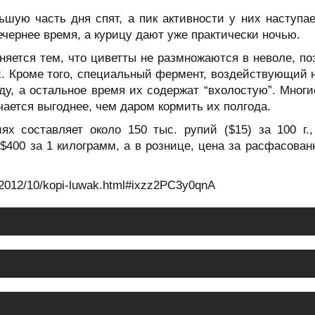
шую часть дня спят, а пик активности у них наступае
чернее время, а курицу дают уже практически ночью.
няется тем, что циветты не размножаются в неволе, п
х. Кроме того, специальный фермент, воздействующий 
оду, а остальное время их содержат “вхолостую”. Многи
чается выгоднее, чем даром кормить их полгода.
х составляет около 150 тыс. рупий ($15) за 100 г.,
 $400 за 1 килограмм, а в рознице, цена за расфасован
ru/2012/10/kopi-luwak.html#ixzz2PC3y0qnA