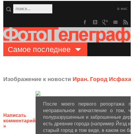
О НАС
Самое последнее
Изображение к новости
Иран. Город Исфаха
После моего первого репортажа пр
неправильное впечатление о том, чт
Написать
полуразрушенные и заброшенные дерев
комментарий
есть древние города (например Йезд ил
»
старый город в том виде, в каком он б