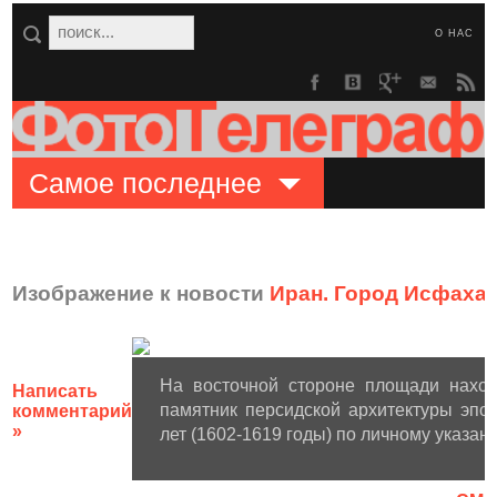
О НАС
Самое последнее
Изображение к новости
Иран. Город Исфаха
На восточной стороне площади нахо
Написать
памятник персидской архитектуры эпо
комментарий
»
лет (1602-1619 годы) по личному указани