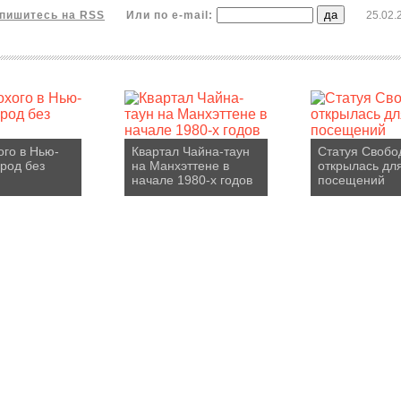
пишитесь на RSS
Или по e-mail:
25.02.
ого в Нью-
Квартал Чайна-таун
Статуя Свобо
ород без
на Манхэттене в
открылась дл
начале 1980-х годов
посещений