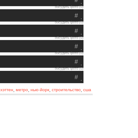
#
.
обсудить фото (0)
#
.
обсудить фото (0)
#
.
обсудить фото (0)
#
.
обсудить фото (0)
#
.
обсудить фото (0)
#
.
хэттен
метро
нью-йорк
строительство
сша
,
,
,
,