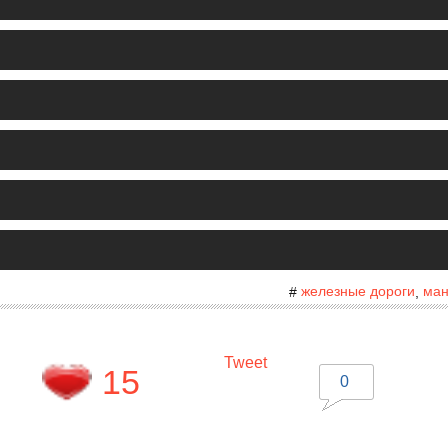
железные дороги
ман
#
,
Tweet
15
0