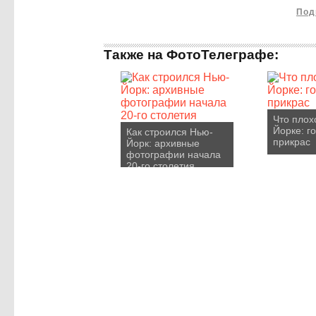
Под
Также на ФотоТелеграфе:
Что плох
Йорке: г
Как строился Нью-
прикрас
Йорк: архивные
фотографии начала
20-го столетия