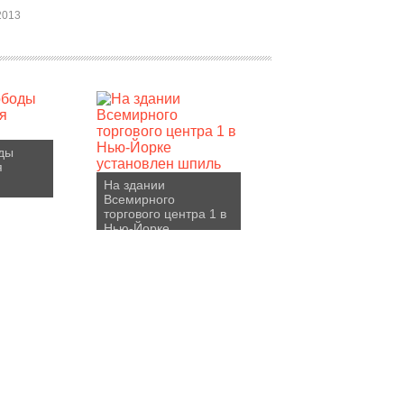
2013
ды
я
На здании
Всемирного
торгового центра 1 в
Нью-Йорке
установлен шпиль