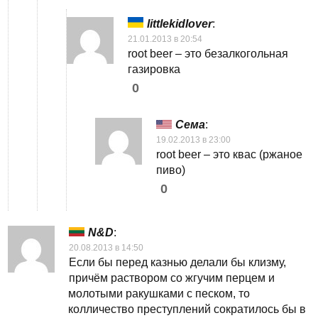
littlekidlover
:
21.01.2013 в 20:54
root beer – это безалкогольная
газировка
0
Сема
:
19.02.2013 в 23:00
root beer – это квас (ржаное
пиво)
0
N&D
:
20.08.2013 в 14:50
Если бы перед казнью делали бы клизму,
причём раствором со жгучим перцем и
молотыми ракушками с песком, то
колличество преступлений сократилось бы в