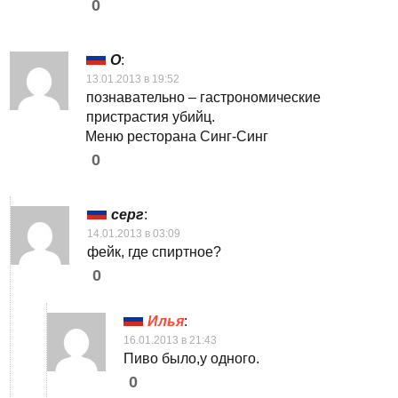
0
O
:
13.01.2013 в 19:52
познавательно – гастрономические
пристрастия убийц.
Меню ресторана Синг-Синг
0
серг
:
14.01.2013 в 03:09
фейк, где спиртное?
0
Илья
:
16.01.2013 в 21:43
Пиво было,у одного.
0