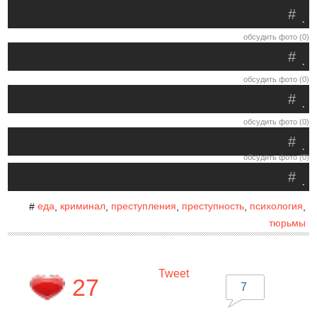
#
.
обсудить фото (0)
#
.
обсудить фото (0)
#
.
обсудить фото (0)
#
.
обсудить фото (0)
#
.
еда
криминал
преступления
преступность
психология
#
,
,
,
,
,
тюрьмы
Tweet
27
7