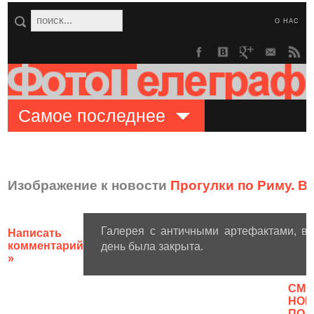
О НАС
Самое последнее
Изображение к новости
Прогулки по Риму. В
Галерея с античными артефактами, в
Написать
комментарий
день была закрыта.
»
CМО
НОВ
ПОЛ