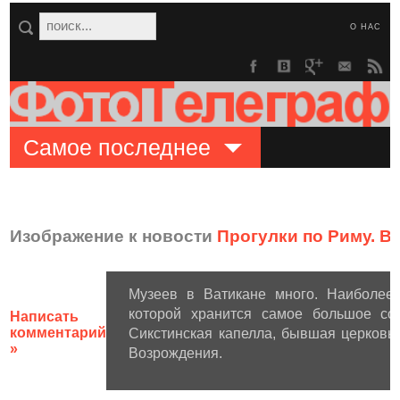
О НАС
Самое последнее
Изображение к новости
Прогулки по Риму. В
Музеев в Ватикане много. Наиболее 
которой хранится самое большое со
Написать
комментарий
Сикстинская капелла, бывшая церков
»
Возрождения.