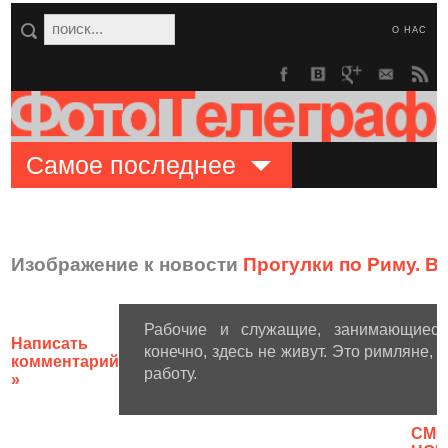
О НАС
Самое последнее
Изображение к новости
Прогулки по Риму. В
Рабочие и служащие, занимающиеся 
Написать
конечно, здесь не живут. Это римляне,
комментарий
работу.
»
CМО