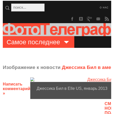
О НАС
Самое последнее
Изображение к новости
Джессика Бил в амер
Написать
Джессика Бил в Elle US, январь 2013
комментарий
»
CМО
НОВ
ПОЛ