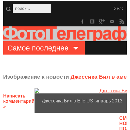
О НАС
Самое последнее
Изображение к новости
Джессика Бил в амер
Написать
Джессика Бил в Elle US, январь 2013
комментарий
»
CМО
НОВ
ПОЛ